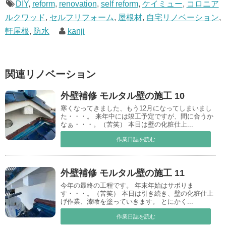
DIY
,
reform
,
renovation
,
self reform
,
ケイミュー
,
コロニア
ルクワッド
,
セルフリフォーム
,
屋根材
,
自宅リノベーション
,
軒屋根
,
防水
kanji
関連リノベーション
外壁補修 モルタル壁の施工 10
寒くなってきました、もう12月になってしまいまし
た・・・。 来年中には竣工予定ですが、間に合うか
なぁ・・・。（苦笑） 本日は壁の化粧仕上...
作業日誌を読む
外壁補修 モルタル壁の施工 11
今年の最終の工程です。 年末年始はサボりま
す・・・。（苦笑） 本日は引き続き、壁の化粧仕上
げ作業、漆喰を塗っていきます。 とにかく...
作業日誌を読む