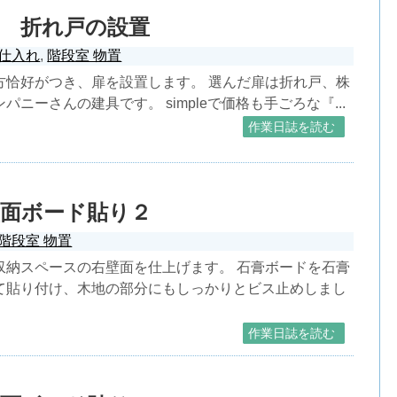
 折れ戸の設置
仕入れ
,
階段室 物置
方恰好がつき、扉を設置します。 選んだ扉は折れ戸、株
パニーさんの建具です。 simpleで価格も手ごろな『...
作業日誌を読む
壁面ボード貼り２
階段室 物置
収納スペースの右壁面を仕上げます。 石膏ボードを石膏
て貼り付け、木地の部分にもしっかりとビス止めしまし
作業日誌を読む