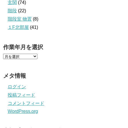
玄関
(74)
階段
(22)
階段室 物置
(8)
１F北部屋
(41)
作業年月を選択
メタ情報
ログイン
投稿フィード
コメントフィード
WordPress.org