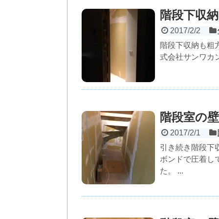
階段下収納
2017/2/2
階段下収納も粗
式会社サンワカン
階段室の
2017/2/1
引き続き階段下
ボンドで圧着し
た。 ...