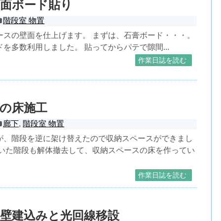
壁面ボード貼り
階段室 物置
ースの壁面を仕上げます。 まずは、石膏ボード・・・。
を多数利用しました。 貼ってからパテで隙間...
作業日誌を読む
の床施工
廊下
,
階段室 物置
が、階段を逆に架け替えたので収納スペースができまし
ていた階段も解体撤去して、収納スペースの床を作ってい
作業日誌を読む
壁建込みと光回線移設