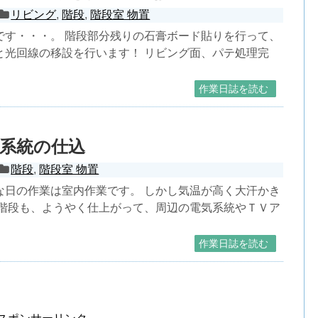
リビング
,
階段
,
階段室 物置
です・・・。 階段部分残りの石膏ボード貼りを行って、
と光回線の移設を行います！ リビング面、パテ処理完
作業日誌を読む
系統の仕込
階段
,
階段室 物置
な日の作業は室内作業です。 しかし気温が高く大汗かき
 階段も、ようやく仕上がって、周辺の電気系統やＴＶア
作業日誌を読む