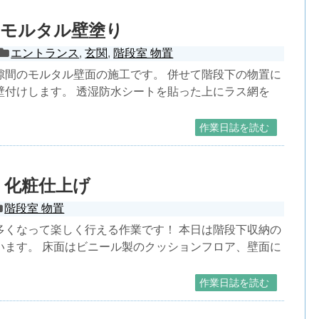
のモルタル壁塗り
エントランス
,
玄関
,
階段室 物置
隙間のモルタル壁面の施工です。 併せて階段下の物置に
壁付けします。 透湿防水シートを貼った上にラス網を
作業日誌を読む
 化粧仕上げ
階段室 物置
多くなって楽しく行える作業です！ 本日は階段下収納の
います。 床面はビニール製のクッションフロア、壁面に
作業日誌を読む