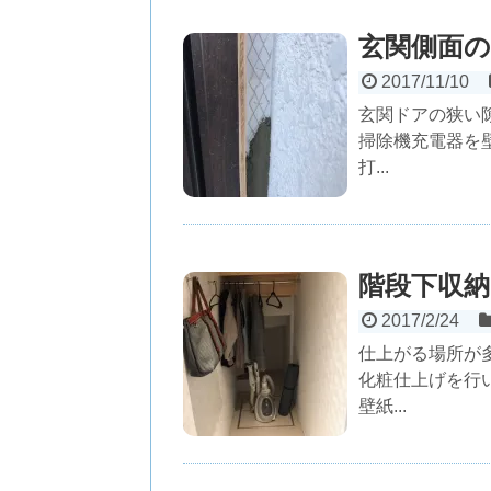
玄関側面
2017/11/10
玄関ドアの狭い
掃除機充電器を
打...
階段下収納
2017/2/24
仕上がる場所が
化粧仕上げを行
壁紙...