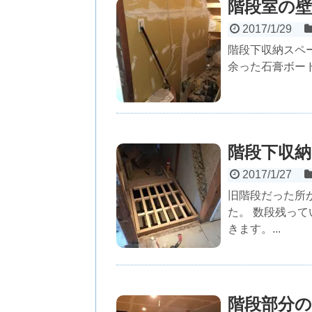
階段室の
2017/1/29
階段下収納スペ
余った石膏ボード
階段下収納
2017/1/27
旧階段だった所
た。 数段残っ
きます。...
階段部分の