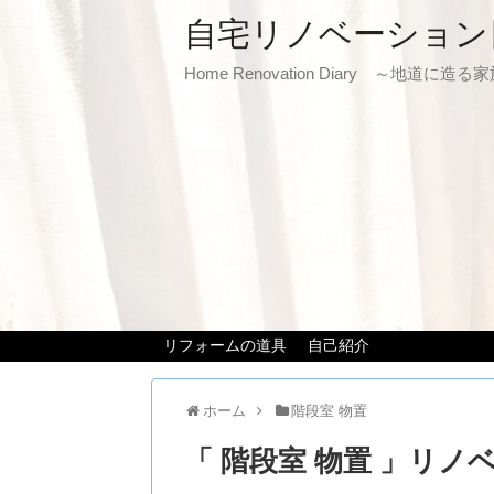
自宅リノベーション
Home Renovation Diary ～地道に造
リフォームの道具
自己紹介
ホーム
階段室 物置
「 階段室 物置 」リノ