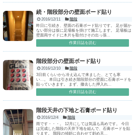
続・階段部分の壁面ボード貼り
2016/12/11
階段
昨日に引続き、壁面の石膏ボード貼りです。 足が届か
ない部分は仮に足場板を掛けて施工します。 足場板は
壁面両サイドに木片を取付けその出っ張...
作業日誌を読む
階段部分の壁面ボード貼り
2016/12/10
階段
3日前くらいから冷え込んで来ました、とても寒
い…。 本日は引き続き階段部分の壁面に石膏ボードを
貼っていきます。 まず、撤去した押入れ...
作業日誌を読む
階段天井の下地と石膏ボード貼り
2016/12/4
階段
雨です・・・。 12月にしては気温も高めです。 今日
は完成した階段の天井下地を組んで、石膏ボードを貼
ります。 階段の傾斜に合わせて斜め天...