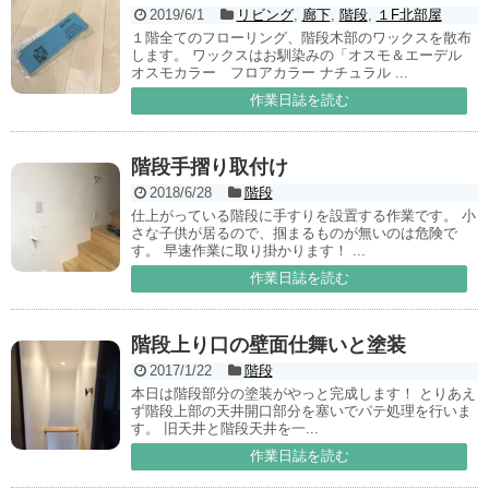
2019/6/1
リビング
,
廊下
,
階段
,
１F北部屋
１階全てのフローリング、階段木部のワックスを散布
します。 ワックスはお馴染みの「オスモ＆エーデル
オスモカラー フロアカラー ナチュラル ...
作業日誌を読む
階段手摺り取付け
2018/6/28
階段
仕上がっている階段に手すりを設置する作業です。 小
さな子供が居るので、掴まるものが無いのは危険で
す。 早速作業に取り掛かります！ ...
作業日誌を読む
階段上り口の壁面仕舞いと塗装
2017/1/22
階段
本日は階段部分の塗装がやっと完成します！ とりあえ
ず階段上部の天井開口部分を塞いでパテ処理を行いま
す。 旧天井と階段天井を一...
作業日誌を読む