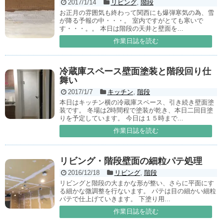
2017/1/14
リビング
,
階段
お正月の雰囲気も終わって関西にも爆弾寒気の為、雪
が降る予報の中・・・。 室内ですがとても寒いで
す・・・。。 本日は階段の天井と壁面を...
作業日誌を読む
冷蔵庫スペース壁面塗装と階段回り仕
舞い
2017/1/7
キッチン
,
階段
本日はキッチン横の冷蔵庫スペース、引き続き壁面塗
装です。 冬場は2時間程で塗装が乾き、本日二回目塗
りを予定しています。 今日は１５時まで...
作業日誌を読む
リビング・階段壁面の細粒パテ処理
2016/12/18
リビング
,
階段
リビングと階段の大まかな形が整い、さらに平面にす
る細かな微調整を行ないます。 パテは目の細かい細粒
パテで仕上げていきます。 下塗り用...
作業日誌を読む