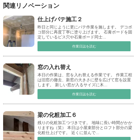
関連リノベーション
仕上げパテ施工２
昨日と同じように更にパテ作業を施します。 デコボ
コ部分に再度丁寧に塗り上げます。 石膏ボードを固
定しているビス穴や石膏ボード同士...
作業日誌を読む
窓の入れ替え
本日の作業は、窓を入れ替える作業です。 作業工程
は旧窓の撤去、新窓の大きさに壁を広げて窓を設置
します。 新しい窓が入るサイズに木...
作業日誌を読む
梁の化粧加工６
残りの化粧加工つづきです。 地味に長い時間がかか
りますね（笑） 本日は小屋束部分とロフト部分の梁
化粧仕上げです。 近くに並んで...