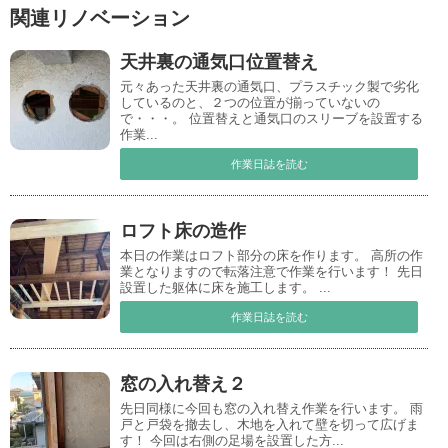
関連リノベーション
天井裏の通気口位置替え
元々あった天井裏の通気口、プラスチック製で劣化
しているのと、２つの位置が揃っていないの
で・・・。 位置替えと通気口のスリーブを設置する
作業...
作業日誌を読む
ロフト床の造作
本日の作業はロフト部分の床を作ります。 高所の作
業となりますので転落注意で作業を行います！ 先日
設置した躯体に床を施工します。 ...
作業日誌を読む
窓の入れ替え２
先日同様に今回も窓の入れ替え作業を行います。 雨
戸と戸袋を撤去し、木地を入れて壁を切って広げま
す！ 今回は右側の足場を設置した方...