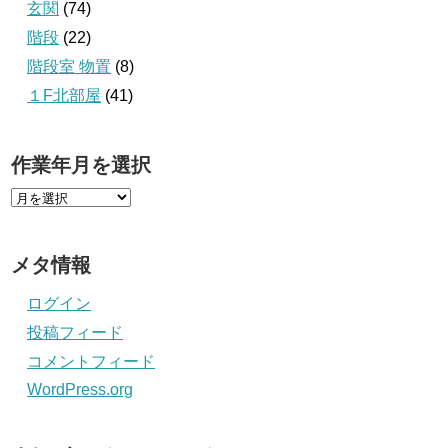
玄関
(74)
階段
(22)
階段室 物置
(8)
１F北部屋
(41)
作業年月を選択
メタ情報
ログイン
投稿フィード
コメントフィード
WordPress.org