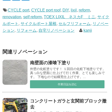
CYCLE port
,
CYCLE port roof
,
DIY
,
lixil
,
reform
,
renovation
,
self reform
,
TOEX LIXIL ネスカF ミニ
,
サイク
ルポート
,
サイクルポート屋根
,
セルフリフォーム
,
リノベー
ション
,
リフォーム
,
自宅リノベーション
kanji
関連リノベーション
南壁面の漆喰下塗り
外壁の化粧塗りです！ １回目の化粧下地塗りです。
真っ白な壁面に仕上げて行く作業、とても楽しみで
す。 下地なので結構荒仕上げです。...
作業日誌を読む
コンクリートガラと玄関前ブロック撤
去