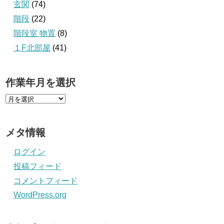
玄関
(74)
階段
(22)
階段室 物置
(8)
１F北部屋
(41)
作業年月を選択
メタ情報
ログイン
投稿フィード
コメントフィード
WordPress.org