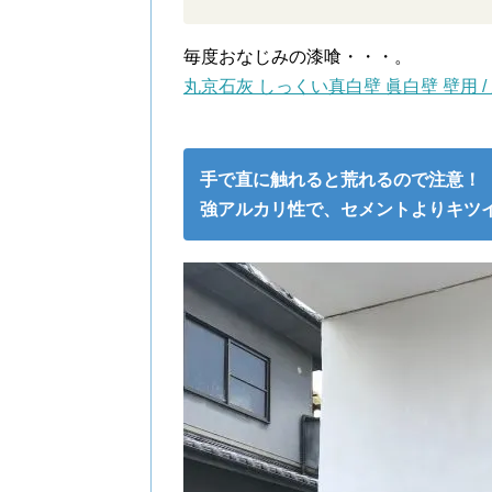
毎度おなじみの漆喰・・・。
丸京石灰 しっくい真白壁 眞白壁 壁用 
手で直に触れると荒れるので注意！
強アルカリ性で、セメントよりキツ