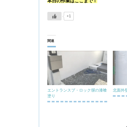
本日の作業はここまで！
+1
関連
エントランスブ・ロック塀の漆喰
北面外
塗り