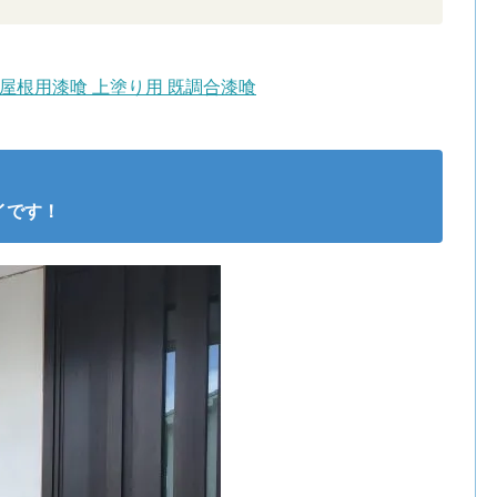
/ 屋根用漆喰 上塗り用 既調合漆喰
イです！