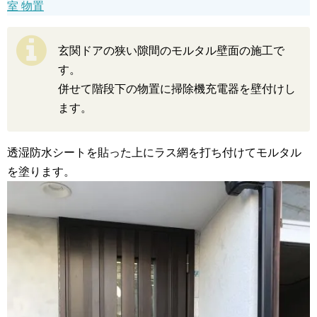
室 物置
玄関ドアの狭い隙間のモルタル壁面の施工で
す。
併せて階段下の物置に掃除機充電器を壁付けし
ます。
透湿防水シートを貼った上にラス網を打ち付けてモルタル
を塗ります。