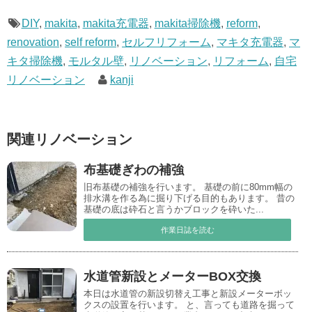
DIY
,
makita
,
makita充電器
,
makita掃除機
,
reform
,
renovation
,
self reform
,
セルフリフォーム
,
マキタ充電器
,
マ
キタ掃除機
,
モルタル壁
,
リノベーション
,
リフォーム
,
自宅
リノベーション
kanji
関連リノベーション
布基礎ぎわの補強
旧布基礎の補強を行います。 基礎の前に80mm幅の
排水溝を作る為に掘り下げる目的もあります。 昔の
基礎の底は砕石と言うかブロックを砕いた...
作業日誌を読む
水道管新設とメーターBOX交換
本日は水道管の新設切替え工事と新設メーターボッ
クスの設置を行います。 と、言っても道路を掘って