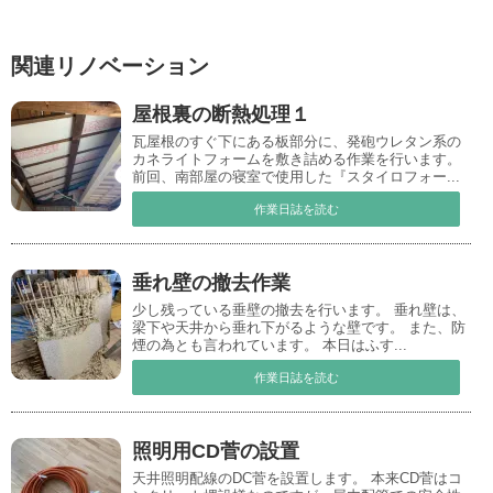
関連リノベーション
屋根裏の断熱処理１
瓦屋根のすぐ下にある板部分に、発砲ウレタン系の
カネライトフォームを敷き詰める作業を行います。
前回、南部屋の寝室で使用した『スタイロフォー...
作業日誌を読む
垂れ壁の撤去作業
少し残っている垂壁の撤去を行います。 垂れ壁は、
梁下や天井から垂れ下がるような壁です。 また、防
煙の為とも言われています。 本日はふす...
作業日誌を読む
照明用CD菅の設置
天井照明配線のDC菅を設置します。 本来CD菅はコ