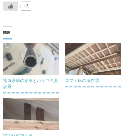
+3
関連
電気系統の結束とハシゴ金具
ロフト床の造作②
設置
梁の化粧加工６