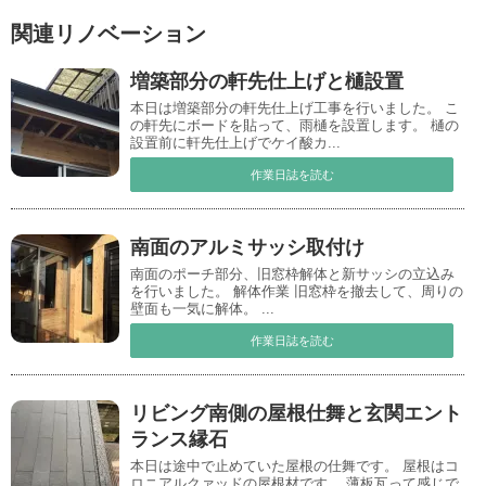
関連リノベーション
増築部分の軒先仕上げと樋設置
本日は増築部分の軒先仕上げ工事を行いました。 こ
の軒先にボードを貼って、雨樋を設置します。 樋の
設置前に軒先仕上げでケイ酸カ...
作業日誌を読む
南面のアルミサッシ取付け
南面のポーチ部分、旧窓枠解体と新サッシの立込み
を行いました。 解体作業 旧窓枠を撤去して、周りの
壁面も一気に解体。 ...
作業日誌を読む
リビング南側の屋根仕舞と玄関エント
ランス縁石
本日は途中で止めていた屋根の仕舞です。 屋根はコ
ロニアルクァッドの屋根材です。 薄板瓦って感じで