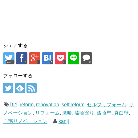
シェアする
error
0
0
0
フォローする
DIY
,
reform
,
renovation
,
self reform
,
セルフリフォーム
,
リ
ノベーション
,
リフォーム
,
漆喰
,
漆喰塗り
,
漆喰壁
,
真白壁
,
自宅リノベーション
kanji