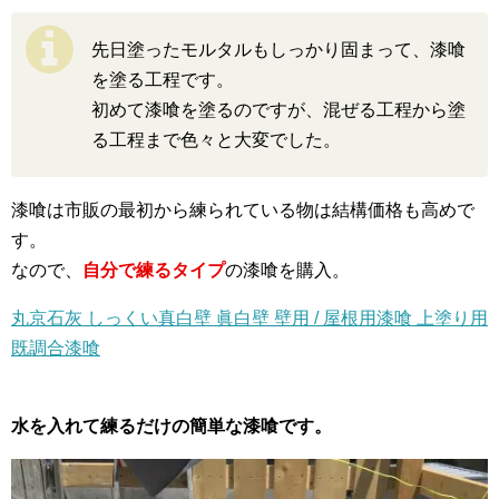
先日塗ったモルタルもしっかり固まって、漆喰
を塗る工程です。
初めて漆喰を塗るのですが、混ぜる工程から塗
る工程まで色々と大変でした。
漆喰は市販の最初から練られている物は結構価格も高めで
す。
なので、
自分で練るタイプ
の漆喰を購入。
丸京石灰 しっくい真白壁 眞白壁 壁用 / 屋根用漆喰 上塗り用
既調合漆喰
水を入れて練るだけの簡単な漆喰です。