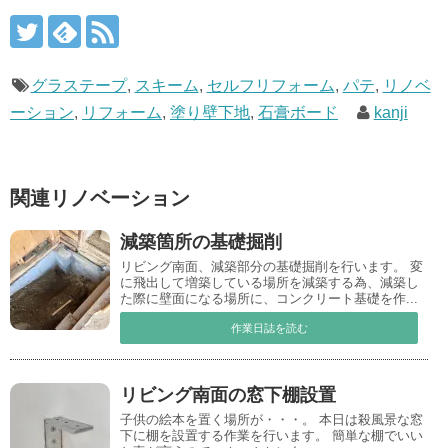
グラステープ
,
スキーム
,
セルフリフォーム
,
パテ
,
リノベ
ーション
,
リフォーム
,
塗り壁下地
,
石膏ボード
kanji
関連リノベーション
減築箇所の基礎掘削
リビング南面、減築部分の基礎掘削を行います。 変
に飛出して増築している場所を減築する為、減築し
た際に壁面になる場所に、コンクリート基礎を作...
作業日誌を読む
リビング南面の窓下棚設置
子供の絵本を置く場所が・・・。 本日は殺風景な窓
下に棚を設置する作業を行います。 簡単な棚でいい