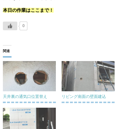
本日の作業はここまで！
0
関連
天井裏の通気口位置替え
リビング南面の壁面建込