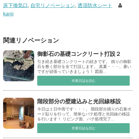
床下換気口
,
自宅リノベーション
,
透湿防水シート
kanji
関連リノベーション
御影石の基礎コンクリート打設２
引き続き基礎コンクリートの続きです。 残りの御影
石を敷く部分を全て打設します。 真夏・・・。暑い
ですが頑張っていきましょう！ 図面...
作業日誌を読む
階段部分の壁建込みと光回線移設
今日は１日中雨です・・・。 階段部分残りの石膏ボ
ード貼りを行って、簡単なパテ処理と光回線の移設
を行います！ リビング面、パテ処理完了...
作業日誌を読む