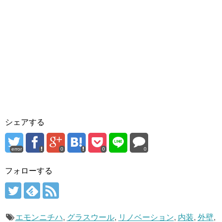
シェアする
error
0
0
0
フォローする
エモンニチハ
,
グラスウール
,
リノベーション
,
内装
,
外壁
,