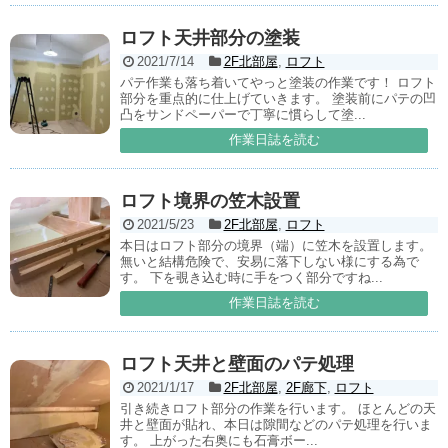
ロフト天井部分の塗装
2021/7/14
2F北部屋
,
ロフト
パテ作業も落ち着いてやっと塗装の作業です！ ロフト
部分を重点的に仕上げていきます。 塗装前にパテの凹
凸をサンドペーパーで丁寧に慣らして塗...
作業日誌を読む
ロフト境界の笠木設置
2021/5/23
2F北部屋
,
ロフト
本日はロフト部分の境界（端）に笠木を設置します。
無いと結構危険で、安易に落下しない様にする為で
す。 下を覗き込む時に手をつく部分ですね...
作業日誌を読む
ロフト天井と壁面のパテ処理
2021/1/17
2F北部屋
,
2F廊下
,
ロフト
引き続きロフト部分の作業を行います。 ほとんどの天
井と壁面が貼れ、本日は隙間などのパテ処理を行いま
す。 上がった右奥にも石膏ボー...