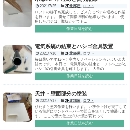
2021/7/25
2F北部屋
,
ロフト
ロフトの梯子も完成して、ビス穴にパテを埋める作業
を行います。 併せて間接照明の配線も行います。 使
用したパテは、取扱がとても...
作業日誌を読む
電気系統の結束とハシゴ金具設置
2021/7/18
2F北部屋
,
ロフト
毎日暑いですね〜！室内リノベーションもいよいよ大
詰めです。 本日は、電気系統の結束とロフトへ上がる
ハシゴの引掛金具を施工します。 大量の...
作業日誌を読む
天井・壁面部分の塗装
2021/7/17
2F北部屋
,
ロフト
ひたすら塗装作業を行います。 パテ仕上げが完了して
いる箇所にサンドペーパーで凹凸を無くして塗装しま
す。 ここで壁の仕上がりの質が変わって...
作業日誌を読む