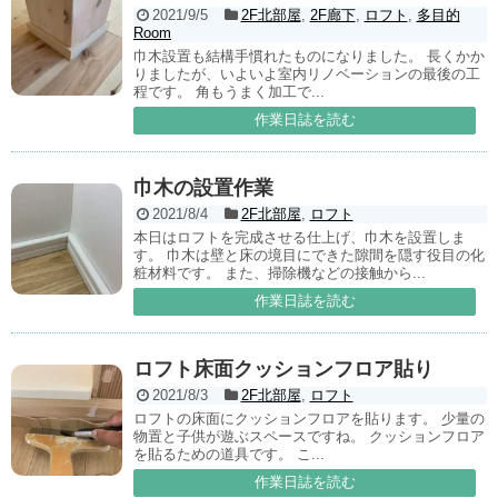
2021/9/5
2F北部屋
,
2F廊下
,
ロフト
,
多目的
Room
巾木設置も結構手慣れたものになりました。 長くかか
りましたが、いよいよ室内リノベーションの最後の工
程です。 角もうまく加工で...
作業日誌を読む
巾木の設置作業
2021/8/4
2F北部屋
,
ロフト
本日はロフトを完成させる仕上げ、巾木を設置しま
す。 巾木は壁と床の境目にできた隙間を隠す役目の化
粧材料です。 また、掃除機などの接触から...
作業日誌を読む
ロフト床面クッションフロア貼り
2021/8/3
2F北部屋
,
ロフト
ロフトの床面にクッションフロアを貼ります。 少量の
物置と子供が遊ぶスペースですね。 クッションフロア
を貼るための道具です。 こ...
作業日誌を読む